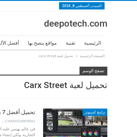
السبت, أغسطس 8, 2026
deepotech.com
الرئيسية
تقنية
مواقع ينصح بها
أفضل الأل
الصفحة الرئيسية
تحميل لعبة carx street
تصفح الوسم
تحميل لعبة Carx Street
تحميل أفضل 7 برنامج مونتاج الفيديو للكمبيوتر بدون علامة 2025
برامج كمبيوتر
HICHAM ELMORSLI
في عالم يهيمن عليه ا
التجارية. ولكن إنشاء 