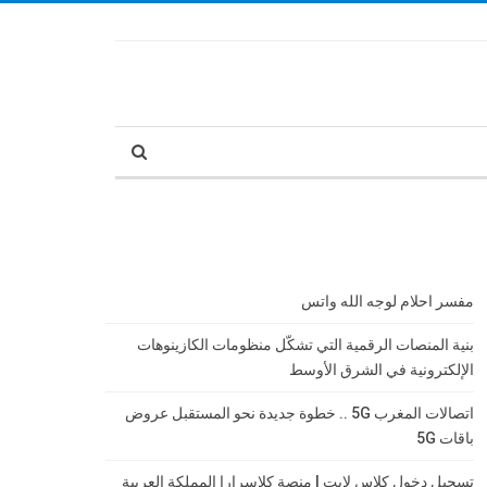
مفسر احلام لوجه الله واتس
بنية المنصات الرقمية التي تشكّل منظومات الكازينوهات
الإلكترونية في الشرق الأوسط
اتصالات المغرب 5G .. خطوة جديدة نحو المستقبل عروض
باقات 5G
تسجيل دخول كلاس لايت | منصة كلاسرارا المملكة العربية