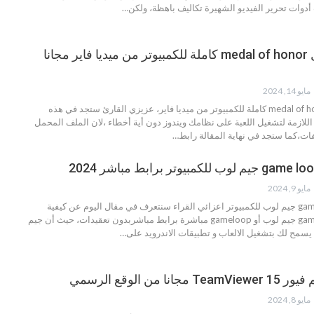
أدوات تحرير الفيديو الشهيرة تكاليف باهظة، ولكن
…
تحميل لعبة ميدل medal of honor كاملة للكمبيوتر من ميديا فاير مجانا
مايو 14, 2024
تحميل لعبة ميدل medal of honor كاملة للكمبيوتر من ميديا فاير، عزيزي القارئ ستجد في هذه
اللازمة لتشغيل اللعبة على نظامك ويندوز دون أية أخطاء ،لان الملف المحمل
ات،كما ستجد في نهاية المقالة رابط
…
مايو 9, 2024
اعزائي القراء سنتعرف في مقال اليوم عن كيفية
تحميل محاكي game loop جيم لوب أو gameloop مباشرة برابط مباشربدون تعقيدات، حيث أن جيم
سمح لك بتشغيل الالعاب و تطبيقات الاندرويد على
…
 من الوقع الرسمي
مايو 8, 2024