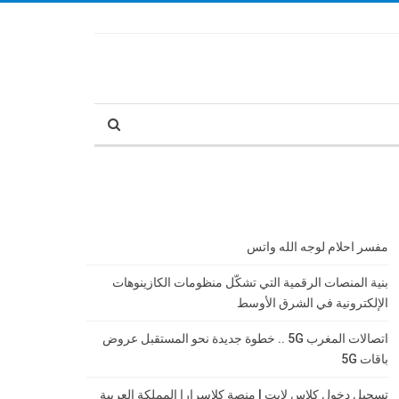
مفسر احلام لوجه الله واتس
بنية المنصات الرقمية التي تشكّل منظومات الكازينوهات
الإلكترونية في الشرق الأوسط
اتصالات المغرب 5G .. خطوة جديدة نحو المستقبل عروض
باقات 5G
تسجيل دخول كلاس لايت | منصة كلاسرارا المملكة العربية