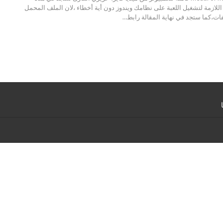
اللازمة لتشغيل اللعبة على نظامك ويندوز دون أية أخطاء ،لان الملف المحمل
ات،كما ستجد في نهاية المقالة رابط
…