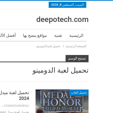
السبت, أغسطس 8, 2026
deepotech.com
الرئيسية
تقنية
مواقع ينصح بها
أفضل الأل
الصفحة الرئيسية
تحميل لعبة الدومينو
تصفح الوسم
تحميل لعبة الدومينو
تحميل العاب
2024
HICHAM ELMORSLI