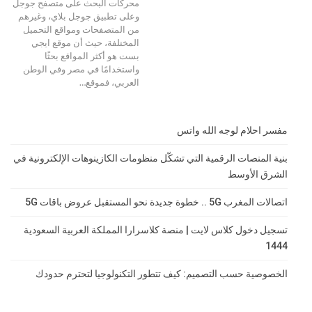
محركات البحث على متصفح جوجل
وعلى تطبيق جوجل بلاي، وغيرهم
من المتصفحات ومواقع التحميل
المختلفة، حيث أن موقع ايجي
بست هو أكثر المواقع بحثًا
واستخدامًا في مصر وفي الوطن
العربي، فموقع
…
مفسر احلام لوجه الله واتس
بنية المنصات الرقمية التي تشكّل منظومات الكازينوهات الإلكترونية في
الشرق الأوسط
اتصالات المغرب 5G .. خطوة جديدة نحو المستقبل عروض باقات 5G
تسجيل دخول كلاس لايت | منصة كلاسرارا المملكة العربية السعودية
1444
الخصوصية حسب التصميم: كيف تتطور التكنولوجيا لتحترم حدودك