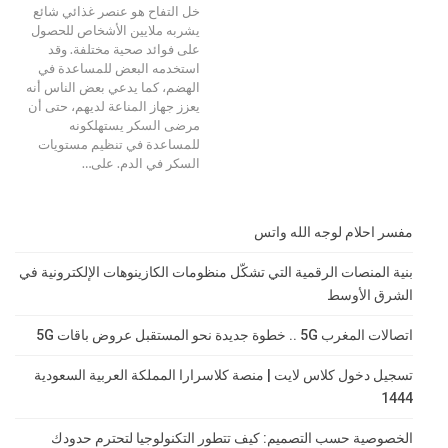
خل التفاح هو عنصر غذائي شائع
يشربه ملايين الأشخاص للحصول
على فوائد صحية مختلفة. وقد
استخدمه البعض للمساعدة في
الهضم، كما يدعي بعض الناس أنه
يعزز جهاز المناعة لديهم، حتى أن
مرضى السكر يستهلكونه
للمساعدة في تنظيم مستويات
السكر في الدم. على
…
مفسر احلام لوجه الله واتس
بنية المنصات الرقمية التي تشكّل منظومات الكازينوهات الإلكترونية في
الشرق الأوسط
اتصالات المغرب 5G .. خطوة جديدة نحو المستقبل عروض باقات 5G
تسجيل دخول كلاس لايت | منصة كلاسرارا المملكة العربية السعودية
1444
الخصوصية حسب التصميم: كيف تتطور التكنولوجيا لتحترم حدودك