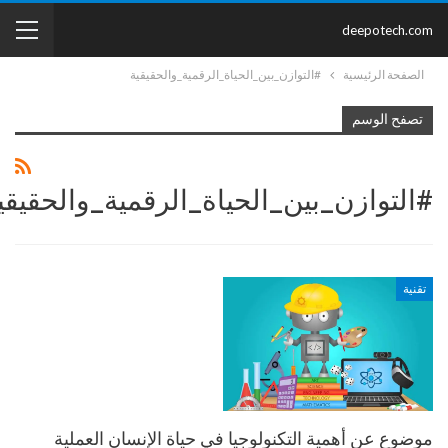
deepotech.com
الصفحة الرئيسية
#التوازن_بين_الحياة_الرقمية_والحقيقية
تصفح الوسم
#التوازن_بين_الحياة_الرقمية_والحقيقي
تقنية
موضوع عن أهمية التكنولوجيا في حياة الإنسان العملية