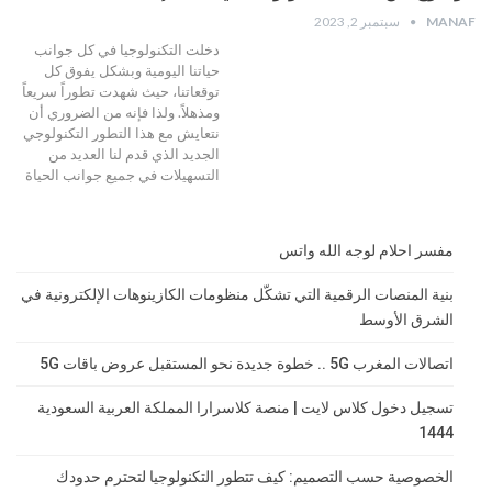
MANAF
سبتمبر 2, 2023
دخلت التكنولوجيا في كل جوانب
حياتنا اليومية وبشكل يفوق كل
توقعاتنا، حيث شهدت تطوراً سريعاً
ومذهلاً. ولذا فإنه من الضروري أن
نتعايش مع هذا التطور التكنولوجي
الجديد الذي قدم لنا العديد من
التسهيلات في جميع جوانب الحياة
مفسر احلام لوجه الله واتس
بنية المنصات الرقمية التي تشكّل منظومات الكازينوهات الإلكترونية في
الشرق الأوسط
اتصالات المغرب 5G .. خطوة جديدة نحو المستقبل عروض باقات 5G
تسجيل دخول كلاس لايت | منصة كلاسرارا المملكة العربية السعودية
1444
الخصوصية حسب التصميم: كيف تتطور التكنولوجيا لتحترم حدودك