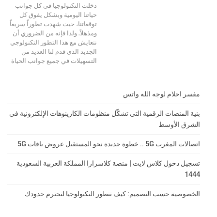
دخلت التكنولوجيا في كل جوانب
حياتنا اليومية وبشكل يفوق كل
توقعاتنا، حيث شهدت تطوراً سريعاً
ومذهلاً. ولذا فإنه من الضروري أن
نتعايش مع هذا التطور التكنولوجي
الجديد الذي قدم لنا العديد من
التسهيلات في جميع جوانب الحياة
مفسر احلام لوجه الله واتس
بنية المنصات الرقمية التي تشكّل منظومات الكازينوهات الإلكترونية في
الشرق الأوسط
اتصالات المغرب 5G .. خطوة جديدة نحو المستقبل عروض باقات 5G
تسجيل دخول كلاس لايت | منصة كلاسرارا المملكة العربية السعودية
1444
الخصوصية حسب التصميم: كيف تتطور التكنولوجيا لتحترم حدودك