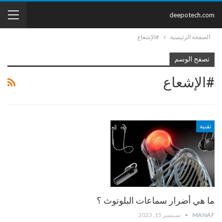
deepotech.com
الصفحة الرئيسية
#الإشعاع
تصفح الوسم
#الإشعاع
تقنية
ما هي أضرار سماعات البلوتوث ؟
MANAF
سبتمبر 15, 2023