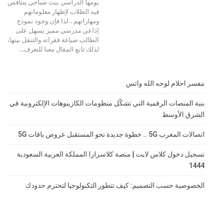
يومها الدراسي ببث صباحي يتنافس
فيه الطلاب لإظهار معلوماتهم
ومهاراتهم ، لذا فإن وجود نموذج
إذاعي مدرسي مميز يسهل على
الطالب صياغة فقراته والتنقل بينها،
لذلك تابع المقال معنا للتعرف…
مفسر احلام لوجه الله واتس
بنية المنصات الرقمية التي تشكّل منظومات الكازينوهات الإلكترونية في
الشرق الأوسط
اتصالات المغرب 5G .. خطوة جديدة نحو المستقبل عروض باقات 5G
تسجيل دخول كلاس لايت | منصة كلاسرارا المملكة العربية السعودية
1444
الخصوصية حسب التصميم: كيف تتطور التكنولوجيا لتحترم حدودك