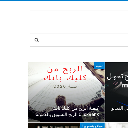
تقنية
 تحويل الفيديو
كيف‏ية الربح من كليك بانك
ClickBank الربح التسويق بالعمولة
مواقع ينصح بها