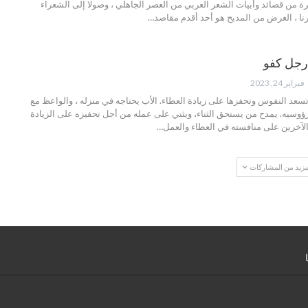
ة من قصائد وأبيات الشعر العربي من العصر الجاهلي ، وصولا إلى الشعراء
ا ، الغرض من المديح هو أحد أقدم مقاصد…
رجل كفو
فبراير 24, 2023
تسعد النفوس وتحفزها على زيادة العطاء. الأب يحتاجه في منزله ، والواعظ مع
رؤوسيه. يمدح من يستحق الثناء، ويثني على عمله من أجل تحفيزه على الزيادة
الآخرين على منافسته في العطاء والعمل…
مزيد من المشاركات