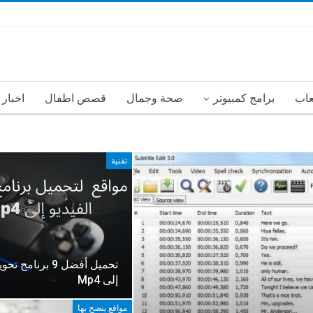
عاب
برامج كمبيوتر
صحة وجمال
قصص اطفال
اخبار
تقنية
تحميل أفضل 9 برنامج
إلى Mp4
مواقع ينصح بها