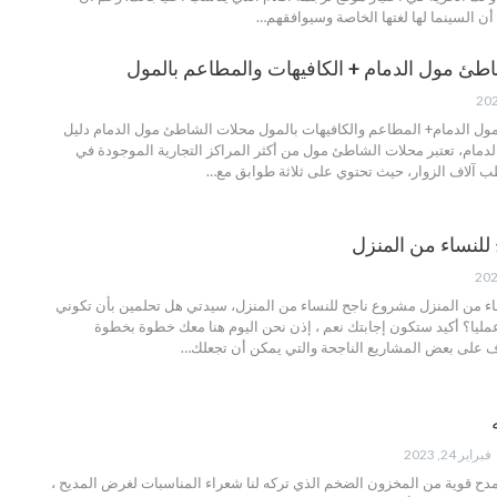
ن السينما لها لغتها الخاصة وسيوافقهم
…
طئ مول الدمام + الكافيهات والمطاعم بالمول
ول الدمام+ المطاعم والكافيهات بالمول
محلات الشاطئ مول الدمام
دليل
مام، تعتبر محلات الشاطئ مول من أكثر المراكز التجارية الموجودة في
آلاف الزوار، حيث تحتوي على ثلاثة طوابق مع
…
ساء من المنزل مشروع ناجح للنساء من المنزل، سيدتي هل تحلمين بأن تكوني
عمليا؟ أكيد ستكون إجابتك نعم ، إذن نحن اليوم هنا معك خطوة بخطوة
 على بعض المشاريع الناجحة والتي يمكن أن تجعلك…
فبراير 24, 2023
مدح قوية من المخزون الضخم الذي تركه لنا شعراء المناسبات لغرض المديح ،