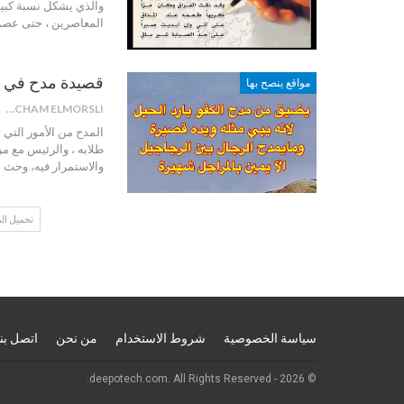
والذي يشكل نسبة كبير
المعاصرين ، حتى عصرن
قصيدة مدح في 
مواقع ينصح بها
HICHAM ELMORSLI
المدح من الأمور التي 
طلابه ، والرئيس مع م
والاستمرار فيه، وحث 
تحميل ال
سياسة الخصوصية
شروط الاستخدام
من نحن
اتصل بنا
© 2026 - deepotech.com. All Rights Reserved.