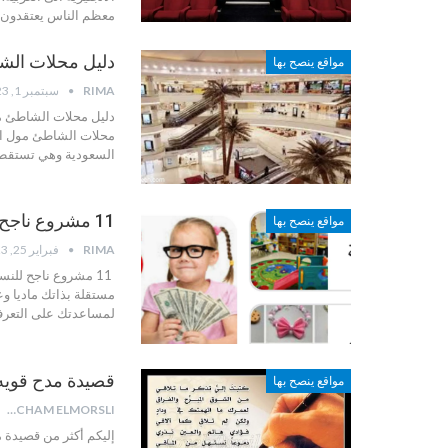
معظم الناس يعتقدون أ
دليل محلات الشا
مواقع ينصح بها
RIMA
سبتمبر 1, 2023
دليل محلات الشاطئ م
محلات الشاطئ مول الد
السعودية وهي تستقطب 
11 مشروع ناجح للنساء من المنزل
مواقع ينصح بها
RIMA
فبراير 25, 2023
11 مشروع ناجح للن
مستقلة بذاتك ماديا و
لمساعدتك على التعرف
قصيدة مدح قويه
مواقع ينصح بها
HICHAM ELMORSLI
إليكم أكثر من قصيدة 