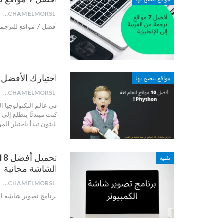
HICHAM ELMORSLI
أفضل 7 مواقع للترجمة (في عام 2020)
اختيارك الأفضل: 10 مواقع لتعلم لغة بايثون تناسب جميع المستو
مواقع ينصح بها
HICHAM ELMORSLI
في عالم التكنولوجيا ال
كنت مبتدئًا يتطلع إلى
بايثون تبدأ باختيار ال
تقنية
الشاشة مجانية
HICHAM ELMORSLI
برنامج تصوير شاشة ال