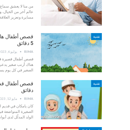
من منا لا يعشق سماع ا
عالم آخر من الخيال، و
مسايرة وتعزيز العلاقة 
قصص أطفال هاد
تقنية
5 دقائق
RIMA
يوليو 6, 2023
قصص أطفال قصيرة قص
هناك أرنب صغير يدعى 
الصغير في كل يوم يست
تقنية
دقائق
RIMA
مايو 12, 2023
كان يامكان في قديم ا
الصغيرة المتواضعة في
الولد المدلّل لدى أبو