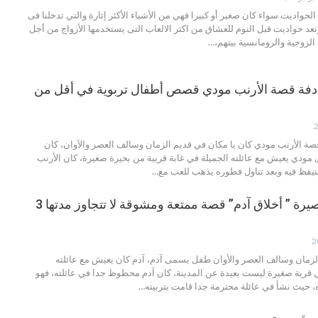
لحواديت سواء كان صغير أو كبيرا فهي من الأشياء الأكثر إثارة والتي تدخلنا فى
تعد حواديت قبل النوم للعشاق من اكثر الالعاب التى يستخدمها الأزواج من أجل
الزوجية والرومانسية بينهم،
…
فة قصة الأرنب مودي قصص أطفال تربوية في أقل من
ة الأرنب مودي
كان يا مكان في قديم الزمان وسالف العصر والآوان، كان
مودي يعيش مع عائلته الجميلة في غابة قريبة من بحيرة صغيرة، كان الأرنب
يقظ فيه وبعد تناول فطوره يذهب للعب مع
…
قصص أطفال قصيرة ” أخلاق آدم” قصة ممتعة ومشوقة لا تتجاوز مدتها 3
لزمان وسالف العصر والأوان طفل يسمى آدم، آدم كان يعيش مع عائلته
 قرية صغيرة ليست بعيدة عن المدينة، كان آدم محظوظ جدا في عائلته، فهو
اه، حيث نشأ في عائلة محترمة جدا قامت بتربيته…