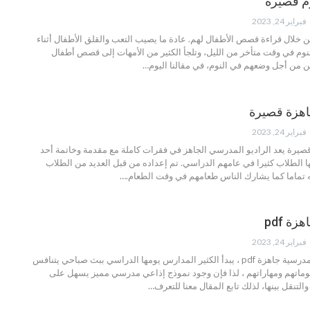
م قصيرة
فبراير 24, 2023
 خلال قراءة قصص الأطفال لهم. عادة ما يصيب التعب والقلق الأطفال أثناء
لنوم في وقت متأخر من الليل، وتلجأ الكثير من الأمهات إلى قصص أطفال
ن من أجل وضعهم في النوم، في مقالنا اليوم…
اهزة قصيرة
فبراير 24, 2023
صيرة يعد الراديو المدرسي الجاهز في فقرات كاملة مع مقدمة وخاتمة أحد
ا الطلاب كثيرا في عامهم الدراسي. تم إعداده من قبل العديد من الطلاب
 تماما كما يشارك الناس طعامهم في وقت الطعام.…
ة pdf
فبراير 24, 2023
يقدم لك أفضل اذاعة مدرسية جاهزة pdf ، يبدأ الكثير المدارس يومها الدراسي ببث صباحي يتنافس
لوماتهم ومهاراتهم ، لذا فإن وجود نموذج إذاعي مدرسي مميز يسهل على
لتنقل بينها، لذلك تابع المقال معنا للتعرف…