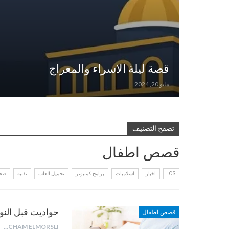
قصة ليلة الاسراء والمعراج
مايو 20, 2024
تصفح التصنيف
قصص اطفال
IOS
اخبار
اسلاميات
برامج كمبيوتر
تحميل العاب
تقنية
صحة
حواديت قبل النوم للعشاق 5 قص
قصص اطفال
HICHAM ELMORSLI