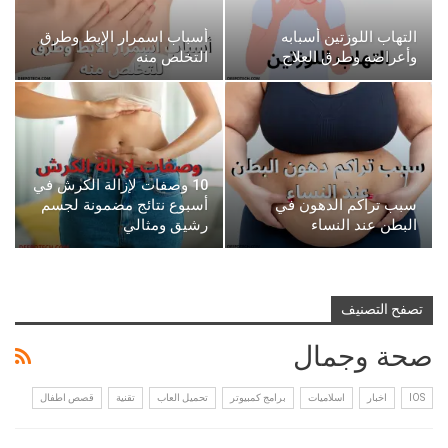
التهاب اللوزتين أسبابه
أسباب اسمرار الإبط وطرق
وأعراضه وطرق العلاج
التخلص منه
10 وصفات لإزالة الكرش في
سبب تراكم الدهون في
أسبوع نتائج مضمونة لجسم
البطن عند النساء
رشيق ومثالي
تصفح التصنيف
صحة وجمال
IOS
اخبار
اسلاميات
برامج كمبيوتر
تحميل العاب
تقنية
قصص اطفال